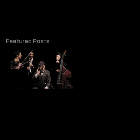
Contacts & partenaires
Featured Posts
Kalarash - Festival
La Subienda @
Awaranda
Festival Aurillac
2018