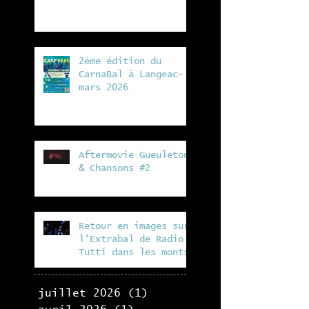
à la ferme de Vergeat
2ème édition du
CarnaBal à Langeac- 7
mars 2026
Aftermovie Gueuleton
& Chansons #2
Retour en images sur
l'Extrabal de Radio
Tutti dans les monts
du lyonnais, en
collaboration avec la
Fabrik
juillet 2026
(1)
1 post