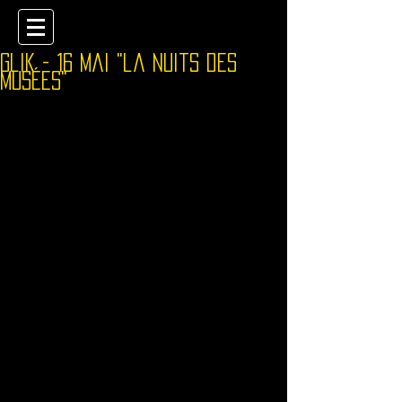
Glik - 16 mai "la nuits des
musées"