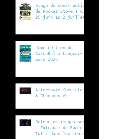
Stage de construction
de Rocket Stove ! du
29 juin au 2 juillet
à la ferme de Vergeat
2ème édition du
CarnaBal à Langeac- 7
mars 2026
Aftermovie Gueuleton
& Chansons #2
Retour en images sur
l'Extrabal de Radio
Tutti dans les monts