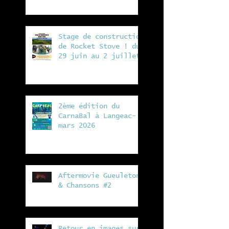
Stage de construction
de Rocket Stove ! du
29 juin au 2 juillet
à la ferme de Vergeat
2ème édition du
CarnaBal à Langeac- 7
mars 2026
Aftermovie Gueuleton
& Chansons #2
Retour en images sur