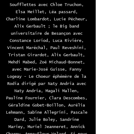
Soufflettes avec Chloe Truchon, 
Elsa Meillet, Léa passard, 
Charline Lombardot, Lucie Pécheur, 
Alix Gerbault ; le Big band 
universitaire de Besançon avec 
Constance Loriod, Luca Rivière, 
Vincent Maréchal, Paul Reveshini, 
Tristan Girardot, Alix Gerbault, 
Mehdi Mabed, Zoé Michaud-Bonnet, 
avec Marie-José Guisse, Fanny 
Logeay - Le Choeur éphémère de la 
Rodia dirigé par Naty Andria avec 
Naty Andria, Magali Mallen, 
Pauline Fournier, Clara Descombes, 
Géraldine Gobet-Boillon, Aurélia 
Lehmann, Sabine Allegrini, Pascale 
Dard, Julie Boley, Sandrine 
Mariey, Muriel Jeanneret, Annick 
Charpy, Anne-Fleur Velard. Si nous 