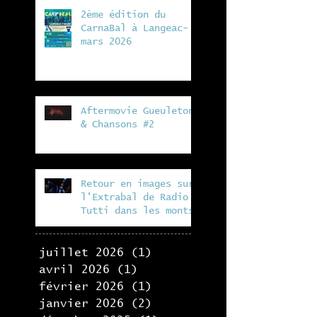
2ème édition du
CarnaBal à Langeac- 7
mars 2026
Aftermovie Gueuleton
& Chansons #2
Retour en images sur
l'Extrabal de Radio
Tutti dans les monts
du lyonnais, en
collaboration avec la
Fabrik
juillet 2026
(1)
1 post
avril 2026
(1)
1 post
février 2026
(1)
1 post
janvier 2026
(2)
2 posts