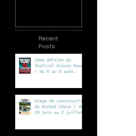
2018
Recent
Posts
2ème édition du
festival Grosso Mundo
! du 6 au 8 août.
Stage de construction
de Rocket Stove ! du
29 juin au 2 juillet
à la ferme de Vergeat