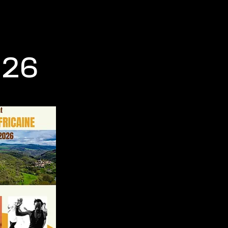
Contacts & partenaires
026