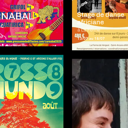
Stage de danse
RNABAL
africiane
AC
à La Ferme
13/07 au 18/07