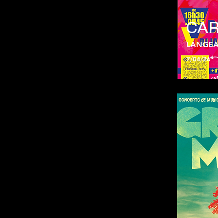
CA
LANGE
7/04/26