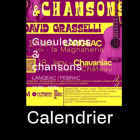
Gueuletons
&
chansons
LANGEAC / PEBRAC
11/26 - 12/26
Calendrier