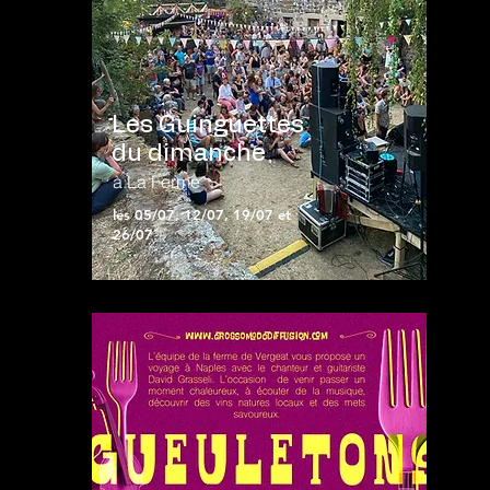
Les Guinguettes
du dimanche
à La Ferme
les 05/07, 12/07, 19/07 et
26/07