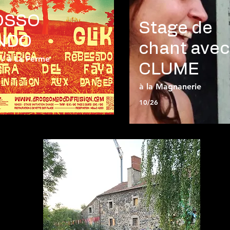
OSSO
Stage de
NDO
chant avec
/ à La Ferme
CLUME
à la Magnanerie
10/26