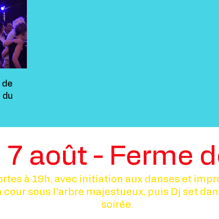
r de
s du
 7 août - Ferme d
rtes à 19h, avec initiation aux danses et imp
cour sous l'arbre majestueux, puis Dj set dans 
soirée.