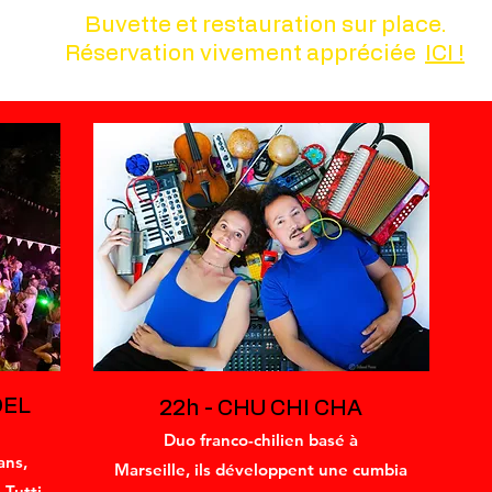
Buvette et restauration sur place.
Réservation vivement appréciée
ICI
!
DEL
22h - CHU CHI CHA
Duo franco-chilien basé à
ans,
Marseille, ils développent une cumbia
 Tutti