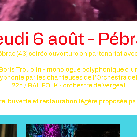
eudi 6 août - Péb
Pébrac (43) soirée ouverture en partenariat avec 
Boris Trouplin - monologue polyphonique d'
phonie par les chanteuses de l'Orchestra del 
22h / BAL FOLK - orchestre de Vergeat
re, buvette et restauration légère proposée par