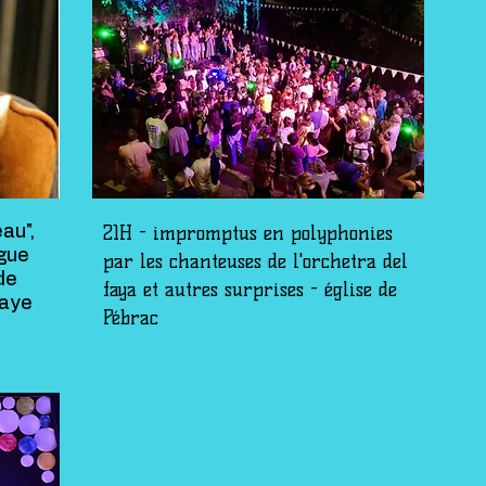
21H - impromptus en polyphonies
au",
ogue
par les chanteuses de l'orchetra del
de
faya et autres surprises - église de
baye
Pébrac