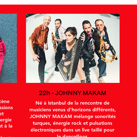
22h - JOHNNY MAKAM
cène
Né à Istanbul de la rencontre de
ssions
musiciens venus d’horizons différents,
et
JOHNNY MAKAM mélange sonorités
ergie
turques, énergie rock et pulsations
t à la
électroniques dans un live taillé pour
le dancefloor.