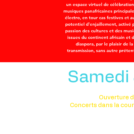
un espace virtuel de célébratio
musiques panafricaines principa
électro, en tour cas festives et a
potentiel d'enjaillement, activé p
passion des cultures et des mus
issues du continent africain et d
diaspora, par le plaisir de la
transmission, sans autre préten
Samedi 
Ouverture d
Concerts dans la cour 