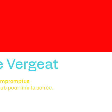
e Vergeat
t impromptus
b pour finir la soirée.