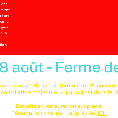
n des
lement
u fort
ar la
iques
e la
tion
8 août - Ferme d
es portes à 19h, avec initiation aux danses e
sous l'arbre majestueux, puis Dj set dans le clu
Buvette et restauration sur place.
Réservation vivement appréciée
ICI
!