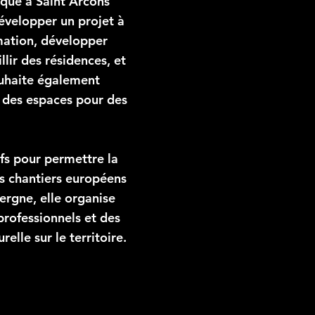
que à Saint Arcons
évelopper un projet à
rmation, développer
lir des résidences, et
ouhaite également
 des espaces pour des
ifs pour permettre la
s chantiers européens
ergne, elle organise
professionnels et des
lle sur le territoire.