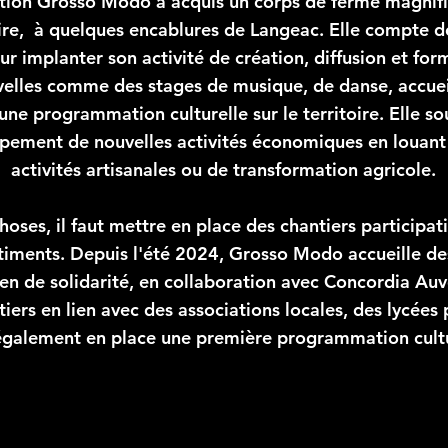
ation Grosso Modo a acquis un corps de ferme magnifi
ire, à quelques encablures de Langeac. Elle compte d
pour implanter son activité de création, diffusion et fo
velles comme des stages de musique, de danse, accueil
une programmation culturelle sur le territoire. Elle s
pement de nouvelles activités économiques en louant
activités artisanales ou de transformation agricole.
oses, il faut mettre en place des chantiers participat
âtiments. Depuis l'été 2024, Grosso Modo accueille de
en de solidarité, en collaboration avec Concordia Auv
ers en lien avec des associations locales, des lycées 
également en place une première programmation culture