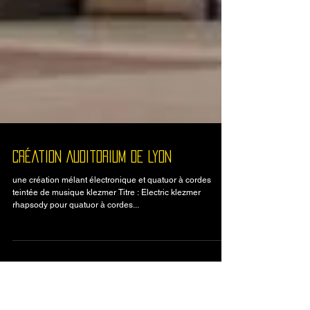
Création Auditorium de Lyon
une création mélant électronique et quatuor à cordes
teintée de musique klezmer Titre : Electric klezmer
rhapsody pour quatuor à cordes...