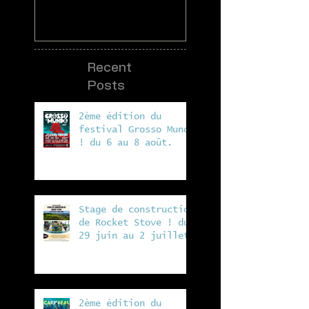
Recent
Posts
2ème édition du
festival Grosso Mundo
! du 6 au 8 août.
Stage de construction
de Rocket Stove ! du
29 juin au 2 juillet
à la ferme de Vergeat
2ème édition du