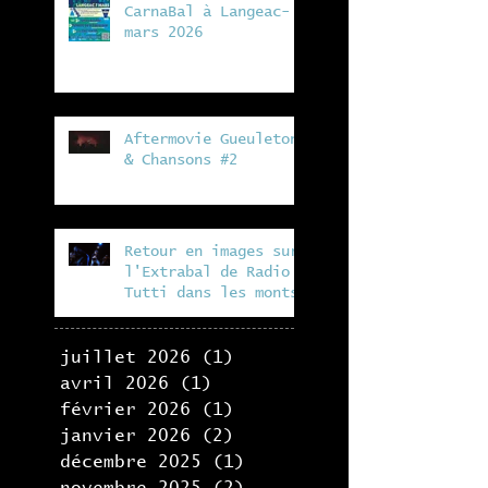
CarnaBal à Langeac- 7
mars 2026
Aftermovie Gueuleton
& Chansons #2
Retour en images sur
l'Extrabal de Radio
Tutti dans les monts
du lyonnais, en
collaboration avec la
Fabrik
juillet 2026
(1)
1 post
avril 2026
(1)
1 post
février 2026
(1)
1 post
janvier 2026
(2)
2 posts
décembre 2025
(1)
1 post
novembre 2025
(2)
2 posts