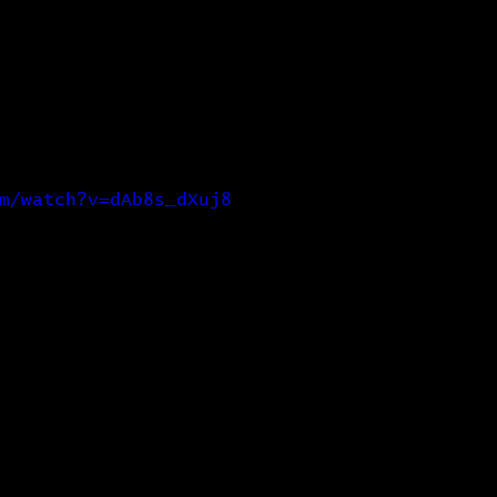
Production
Evènements
Formation
m/watch?v=dAb8s_dXuj8