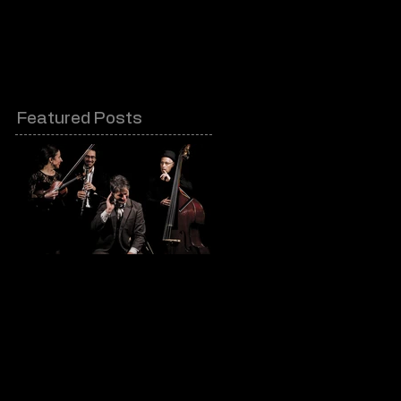
Contacts & partenaires
Featured Posts
Kalarash - Festival
La Subienda @
Awaranda
Festival Aurillac
2018