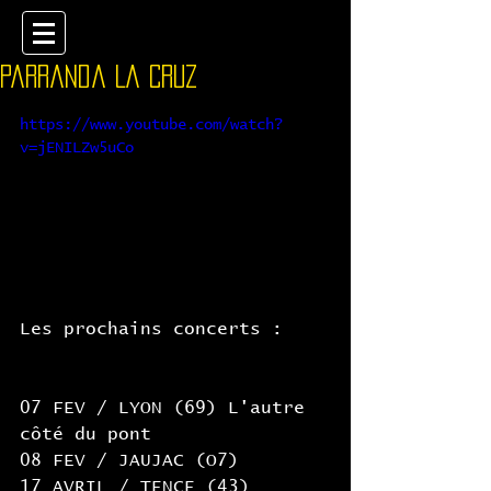
Parranda La Cruz
https://www.youtube.com/watch?
v=jENILZw5uCo
Les prochains concerts :
07 FEV / LYON (69) L'autre 
côté du pont
08 FEV / JAUJAC (O7)
17 AVRIL / TENCE (43) 