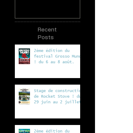
Recent
Posts
2ème édition du
festival Grosso Mundo
! du 6 au 8 août.
Stage de construction
de Rocket Stove ! du
29 juin au 2 juillet
à la ferme de Vergeat
2ème édition du