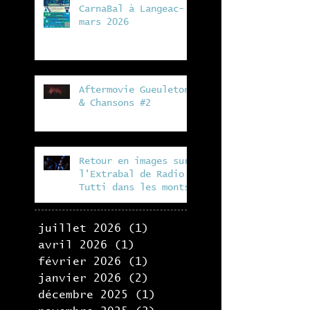
CarnaBal à Langeac- 7
mars 2026
Aftermovie Gueuleton
& Chansons #2
Retour en images sur
l'Extrabal de Radio
Tutti dans les monts
du lyonnais, en
collaboration avec la
Fabrik
juillet 2026
(1)
1 post
avril 2026
(1)
1 post
février 2026
(1)
1 post
janvier 2026
(2)
2 posts
décembre 2025
(1)
1 post