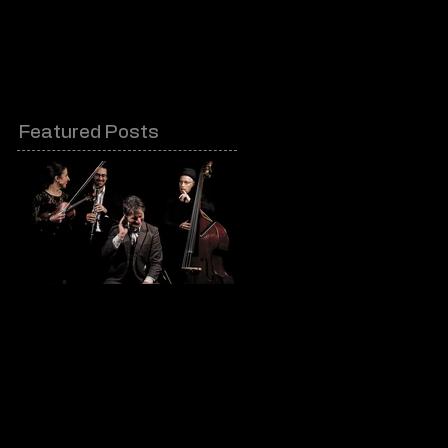
Contacts & partenaires
Featured Posts
Kalarash - Festival
La Subienda @
Awaranda
Festival Aurillac
2018