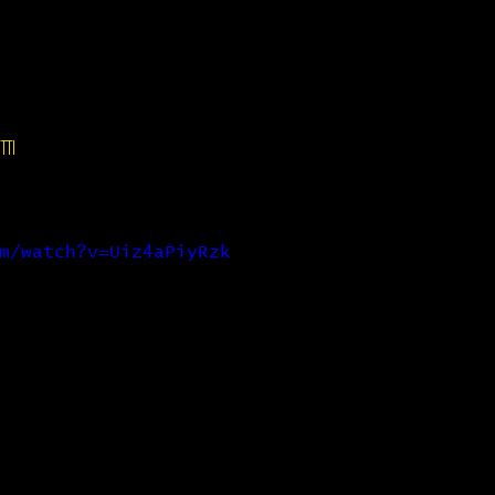
Production
Evènements
Formation
TTI
m/watch?v=Uiz4aPiyRzk